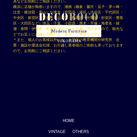
具などお気軽にご相談ください。
横浜に店舗が御座いますので、湘南（鎌倉・藤沢・逗子・茅ヶ崎・
辻堂・横須賀・葉山）や東京（世田谷・港区・渋谷区・千代田区・
中央区・新宿区・江東区・品川区・目黒区・中野区・杉並区・豊島
区・大田区など）埼玉・千葉、小田原・厚木・平塚・海老名・綾
瀬・座間・伊勢原・町田市などからもお越し頂けますので、観光な
どでお近くにお越しの際には、是非、ご来店ください。
＊また、個人のお客様以外にも、大学等の教育機関や研究所、企
業・施設や運送会社様、お引越し業者様のご依頼も承っております
ので、お気軽にご相談ください。
HOME
VINTAGE
OTHERS