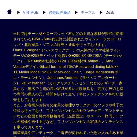
VINTAGE
過去販売商品
テーブル
Desk
当店ではチーク材やローズウッド材などの上質な素材が贅沢に使用
されている1950～60年代以降に製造されたヴィンテージのヨーロ
ッパ・北欧家具・ソファの販売・通販を行っております。
Hans J. Wegner（ハンスウェグナー）の人気のゲタマ社製ヴィン
テージのGE258デイベッド丸脚やGE290-3やGE290A（チークやオ
ーク）、RY Mobler社製のRY20（Teak材のCabinet）、Arne
VodderデザインSibast furniture社製のRosewood dining tableや
J.L.Moller Model No.82 Rosewood Chair、Borge Mogensen(ボー
エ・モーエンセン)、Johannes Andersen(ヨハネス アンダーセ
ン)、kai kristiansen（カイクリスチャンセン）などのデザイナー家
具から、無名でも質の高い家具が多い北欧家具を、高度な技術を持
つ専門の職人の元、時間を掛けて全て丁寧にメンテナンスを行い販
売をしております。
また、お客様がお持ちの家具の修理やウェグナーのソファや椅子の
張替も行っており、フリッツハンセンのセブンチェア・アントチェ
アなどの座面と脚の再接着修理（座面固定）やスーパー楕円テーブ
ルの補修や再仕上げなど、フリッツハンセンの家具のメンテナンス
も承っております。
国産家具やアンティーク、ご両親が使われていた思い入れのある家