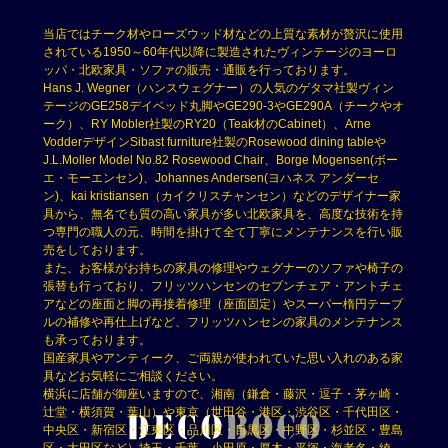
当店ではチーク材やローズウッド材などの上質な素材が贅沢に使用
されている1950～60年代以降に製造されたヴィンテージのヨーロ
ッパ・北欧家具・ソファの販売・通販を行っております。
Hans J. Wegner（ハンスウェグナー）の人気のゲタマ社製ヴィン
テージのGE258デイベッド丸脚やGE290-3やGE290A（チークやオ
ーク）、RY Mobler社製のRY20（Teak材のCabinet）、Arne
VodderデザインSibast furniture社製のRosewood dining tableや
J.L.Moller Model No.82 Rosewood Chair、Borge Mogensen(ボー
エ・モーエンセン)、Johannes Andersen(ヨハネス アンダーセ
ン)、kai kristiansen（カイクリスチャンセン）などのデザイナー家
具から、無名でも質の高い家具が多い北欧家具を、高度な技術を持
つ専門の職人の元、時間を掛けて全て丁寧にメンテナンスを行い販
売をしております。
また、お客様がお持ちの家具の修理やウェグナーのソファや椅子の
張替も行っており、フリッツハンセンのセブンチェア・アントチェ
アなどの座面と脚の再接着修理（座面固定）やスーパー楕円テーブ
ルの補修や再仕上げなど、フリッツハンセンの家具のメンテナンス
も承っております。
国産家具やアンティーク、ご両親が使われていた思い入れのある家
具などお気軽にご相談ください。
横浜に店舗が御座いますので、湘南（鎌倉・藤沢・逗子・茅ヶ崎・
辻堂・横須賀・葉山）や東京（世田谷・港区・渋谷区・千代田区・
中央区・新宿区・江東区・品川区・目黒区・中野区・杉並区・豊島