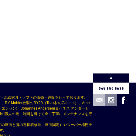
パ・北欧家具・ソファの販売・通販を行っております。
Mobler社製のRY20（Teak材のCabinet）、Arne
(ボーエ・モーエンセン)、Johannes Andersen(ヨハネス アンダーセ
つ専門の職人の元、時間を掛けて全て丁寧にメンテナンスを行
どの座面と脚の再接着修理（座面固定）やスーパー楕円テ
す。
ださい。