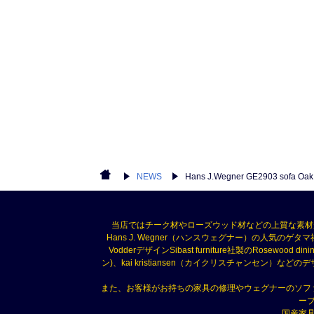
NEWS
Hans J.Wegner GE2903 
当店ではチーク材やローズウッド材などの上質な素材
Hans J. Wegner（ハンスウェグナー）の人気のゲタマ社
VodderデザインSibast furniture社製のRosewood di
ン)、kai kristiansen（カイクリスチャン
また、お客様がお持ちの家具の修理やウェグナーのソフ
ー
国産家