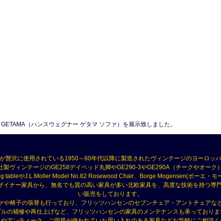
sofa Oak GETAMA（ハンスウェグナー ゲタマ ソファ）を展示致しました。
が贅沢に使用されている1950～60年代以降に製造されたヴィンテージのヨーロッ
製ヴィンテージのGE258デイベッド丸脚やGE290-3やGE290A（チークやオーク）、RY 
ning tableやJ.L.Moller Model No.82 Rosewood Chair、Borge Mogensen
セン）などのデザイナー家具から、無名でも質の高い家具が多い北欧家具を、高度な技術を持
い販売をしております。
ァや椅子の張替も行っており、フリッツハンセンのセブンチェア・アントチェアな
ブルの補修や再仕上げなど、フリッツハンセンの家具のメンテナンスも承っておりま
具やアンティーク、ご両親が使われていた思い入れのある家具などお気軽にご相談く