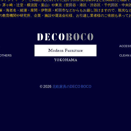
・茅ヶ崎・辻堂・横須賀・葉山）や東京（世田谷・港区・渋谷区・千代田区・中央
塚・海老名・綾瀬・座間・伊勢原・町田市などからもお越し頂けますので、観光な
の教育機関や研究所、企業・施設や運送会社様、お引越し業者様のご依頼も承って
E
ACCES
OTHERS
CLEAN 
© 2026
北欧家具のDECO BOCO