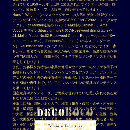
されている1950～60年代以降に製造されたヴィンテージのヨーロ
ッパ・北欧家具・ソファの販売・通販を行っております。
Hans J. Wegner（ハンスウェグナー）の人気のゲタマ社製ヴィン
テージのGE258デイベッド丸脚やGE290-3やGE290A（チークやオ
ーク）、RY Mobler社製のRY20（Teak材のCabinet）、Arne
VodderデザインSibast furniture社製のRosewood dining tableや
J.L.Moller Model No.82 Rosewood Chair、Borge Mogensen(ボー
エ・モーエンセン)、Johannes Andersen(ヨハネス アンダーセ
ン)、kai kristiansen（カイクリスチャンセン）などのデザイナー家
具から、無名でも質の高い家具が多い北欧家具を、高度な技術を持
つ専門の職人の元、時間を掛けて全て丁寧にメンテナンスを行い販
売をしております。
また、お客様がお持ちの家具の修理やウェグナーのソファや椅子の
張替も行っており、フリッツハンセンのセブンチェア・アントチェ
アなどの座面と脚の再接着修理（座面固定）やスーパー楕円テーブ
ルの補修や再仕上げなど、フリッツハンセンの家具のメンテナンス
も承っております。
国産家具やアンティーク、ご両親が使われていた思い入れのある家
具などお気軽にご相談ください。
横浜に店舗が御座いますので、湘南（鎌倉・藤沢・逗子・茅ヶ崎・
辻堂・横須賀・葉山）や東京（世田谷・港区・渋谷区・千代田区・
中央区・新宿区・江東区・品川区・目黒区・中野区・杉並区・豊島
区・大田区など）埼玉・千葉、小田原・厚木・平塚・海老名・綾
瀬・座間・伊勢原・町田市などからもお越し頂けますので、観光な
どでお近くにお越しの際には、是非、ご来店ください。