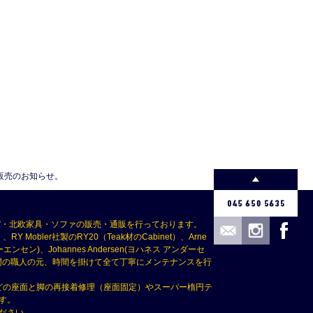
販売のお知らせ。
パ・北欧家具・ソファの販売・通販を行っております。
Mobler社製のRY20（Teak材のCabinet）、Arne
(ボーエ・モーエンセン)、Johannes Andersen(ヨハネス アンダーセ
つ専門の職人の元、時間を掛けて全て丁寧にメンテナンスを行
どの座面と脚の再接着修理（座面固定）やスーパー楕円テ
す。
ださい。