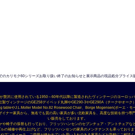
）でのカリモク60シリーズお取り扱い終了のお知らせと展示商品の現品処分プライス
が贅沢に使用されている1950～60年代以降に製造されたヴィンテージのヨーロッ
製ヴィンテージのGE258デイベッド丸脚やGE290-3やGE290A（チークやオーク）、RY 
ning tableやJ.L.Moller Model No.82 Rosewood Chair、Borge Mogensen
セン）などのデザイナー家具から、無名でも質の高い家具が多い北欧家具を、高度な技術を持
い販売をしております。
ァや椅子の張替も行っており、フリッツハンセンのセブンチェア・アントチェアな
ブルの補修や再仕上げなど、フリッツハンセンの家具のメンテナンスも承っておりま
具やアンティーク、ご両親が使われていた思い入れのある家具などお気軽にご相談く