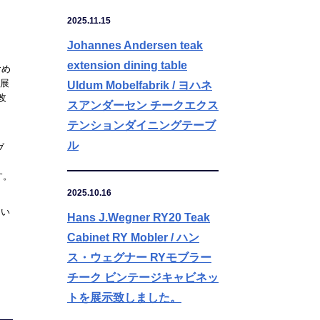
2025.11.15
Johannes Andersen teak
extension dining table
含め
展
Uldum Mobelfabrik / ヨハネ
改
スアンダーセン チークエクス
テンションダイニングテーブ
ル
ブ
す。
2025.10.16
まい
Hans J.Wegner RY20 Teak
Cabinet RY Mobler / ハン
ス・ウェグナー RYモブラー
チーク ビンテージキャビネッ
トを展示致しました。