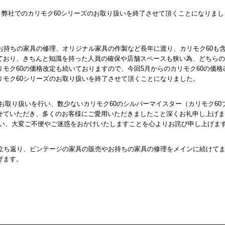
て、弊社でのカリモク60シリーズのお取り扱いを終了させて頂くことになりまし
お持ちの家具の修理、オリジナル家具の作製など長年に渡り、カリモク60も
ており、きちんと知識を持った人員の確保や店舗スペースも狭い為、どちらの
モク60の価格改定も続いておりますので、今回5月からのカリモク60の価格
リモク60シリーズのお取り扱いを終了させて頂くことになりました。
ズのお取り扱いを行い、数少ないカリモク60のシルバーマイスター（カリモク60
せていただき、多くのお客様にご愛用いただきましたこと深くお礼申し上げま
伴い、大変ご不便やご迷惑をおかけいたしますことを心よりお詫び申し上げま
に立ち返り、ビンテージの家具の販売やお持ちの家具の修理をメインに続けて
げます。