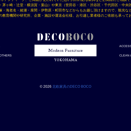
・茅ヶ崎・辻堂・横須賀・葉山）や東京（世田谷・港区・渋谷区・千代田区・中央
塚・海老名・綾瀬・座間・伊勢原・町田市などからもお越し頂けますので、観光な
の教育機関や研究所、企業・施設や運送会社様、お引越し業者様のご依頼も承って
E
ACCES
OTHERS
CLEAN 
© 2026
北欧家具のDECO BOCO