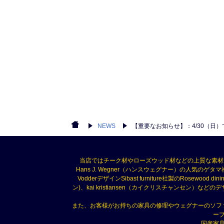
NEWS
【重要なお知らせ】：4/30（日
当店ではチーク材やローズウッド材などの上質な素材
Hans J. Wegner（ハンスウェグナー）の人気のゲタマ社
VodderデザインSibast furniture社製のRosewood di
ン)、kai kristiansen（カイクリスチャン
また、お客様がお持ちの家具の修理やウェグナーのソフ
ー
国産家