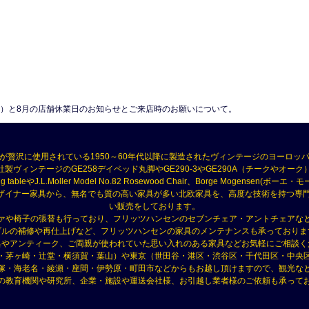
7（水）と8月の店舗休業日のお知らせとご来店時のお願いについて。
が贅沢に使用されている1950～60年代以降に製造されたヴィンテージのヨーロッ
製ヴィンテージのGE258デイベッド丸脚やGE290-3やGE290A（チークやオーク）、RY 
ning tableやJ.L.Moller Model No.82 Rosewood Chair、Borge Mogensen
セン）などのデザイナー家具から、無名でも質の高い家具が多い北欧家具を、高度な技術を持
い販売をしております。
ァや椅子の張替も行っており、フリッツハンセンのセブンチェア・アントチェアな
ブルの補修や再仕上げなど、フリッツハンセンの家具のメンテナンスも承っておりま
具やアンティーク、ご両親が使われていた思い入れのある家具などお気軽にご相談く
・茅ヶ崎・辻堂・横須賀・葉山）や東京（世田谷・港区・渋谷区・千代田区・中央
塚・海老名・綾瀬・座間・伊勢原・町田市などからもお越し頂けますので、観光な
の教育機関や研究所、企業・施設や運送会社様、お引越し業者様のご依頼も承って