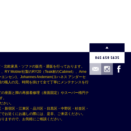
パ・北欧家具・ソファの販売・通販を行っております。
Mobler社製のRY20（Teak材のCabinet）、Arne
(ボーエ・モーエンセン)、Johannes Andersen(ヨハネス アンダーセ
つ専門の職人の元、時間を掛けて全て丁寧にメンテナンスを行
どの座面と脚の再接着修理（座面固定）やスーパー楕円テ
す。
ださい。
区・新宿区・江東区・品川区・目黒区・中野区・杉並区・
どでお近くにお越しの際には、是非、ご来店ください。
おりますので、お気軽にご相談ください。