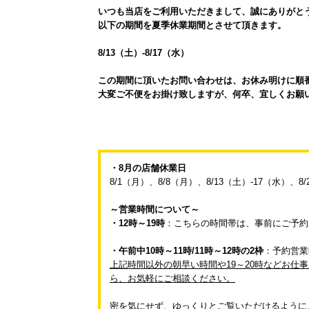
いつも当店をご利用いただきまして、誠にありがと
以下の期間を夏季休業期間とさせて頂きます。
8/13（土）-8/17（水）
この期間に頂いたお問い合わせは、お休み明けに順
大変ご不便をお掛け致しますが、何卒、宜しくお願
・8月の店舗休業日
8/1（月）、8/8（月）、8/13（土）-17（水）、8/
～営業時間について～
・12時～19時
：こちらの時間帯は、事前にご予約
・午前中10時～11時/11時～12時の2枠
：予約営業
上記時間以外の朝早い時間や19～20時などお
ら、お気軽にご相談ください。
密を気にせず、ゆっくりとご覧いただけるように