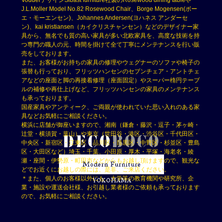
VodderデザインSibast furniture社製のRosewood dining tableや
J.L.Moller Model No.82 Rosewood Chair、Borge Mogensen(ボー
エ・モーエンセン)、Johannes Andersen(ヨハネス アンダーセ
ン)、kai kristiansen（カイクリスチャンセン）などのデザイナー家
具から、無名でも質の高い家具が多い北欧家具を、高度な技術を持
つ専門の職人の元、時間を掛けて全て丁寧にメンテナンスを行い販
売をしております。
また、お客様がお持ちの家具の修理やウェグナーのソファや椅子の
張替も行っており、フリッツハンセンのセブンチェア・アントチェ
アなどの座面と脚の再接着修理（座面固定）やスーパー楕円テーブ
ルの補修や再仕上げなど、フリッツハンセンの家具のメンテナンス
も承っております。
国産家具やアンティーク、ご両親が使われていた思い入れのある家
具などお気軽にご相談ください。
横浜に店舗が御座いますので、湘南（鎌倉・藤沢・逗子・茅ヶ崎・
辻堂・横須賀・葉山）や東京（世田谷・港区・渋谷区・千代田区・
中央区・新宿区・江東区・品川区・目黒区・中野区・杉並区・豊島
区・大田区など）埼玉・千葉、小田原・厚木・平塚・海老名・綾
瀬・座間・伊勢原・町田市などからもお越し頂けますので、観光な
どでお近くにお越しの際には、是非、ご来店ください。
＊また、個人のお客様以外にも、大学等の教育機関や研究所、企
業・施設や運送会社様、お引越し業者様のご依頼も承っております
ので、お気軽にご相談ください。