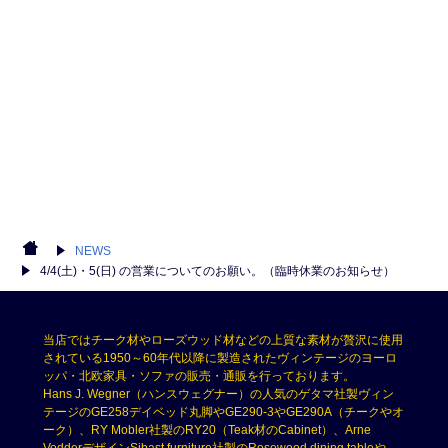
NEWS
4/4(土)・5(日) の営業についてのお願い。（臨時休業のお知らせ）
当店ではチーク材やローズウッド材などの上質な素材が贅沢に使用
されている1950～60年代以降に製造されたヴィンテージのヨーロ
ッパ・北欧家具・ソファの販売・通販を行っております。
Hans J. Wegner（ハンスウェグナー）の人気のゲタマ社製ヴィン
テージのGE258デイベッド丸脚やGE290-3やGE290A（チークやオ
ーク）、RY Mobler社製のRY20（Teak材のCabinet）、Arne