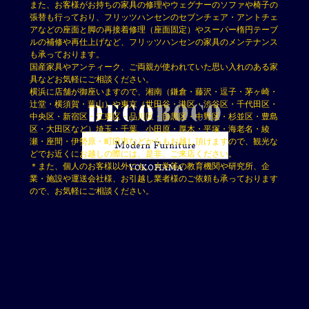
また、お客様がお持ちの家具の修理やウェグナーのソファや椅子の
張替も行っており、フリッツハンセンのセブンチェア・アントチェ
アなどの座面と脚の再接着修理（座面固定）やスーパー楕円テーブ
ルの補修や再仕上げなど、フリッツハンセンの家具のメンテナンス
も承っております。
国産家具やアンティーク、ご両親が使われていた思い入れのある家
具などお気軽にご相談ください。
横浜に店舗が御座いますので、湘南（鎌倉・藤沢・逗子・茅ヶ崎・
辻堂・横須賀・葉山）や東京（世田谷・港区・渋谷区・千代田区・
中央区・新宿区・江東区・品川区・目黒区・中野区・杉並区・豊島
区・大田区など）埼玉・千葉、小田原・厚木・平塚・海老名・綾
瀬・座間・伊勢原・町田市などからもお越し頂けますので、観光な
どでお近くにお越しの際には、是非、ご来店ください。
＊また、個人のお客様以外にも、大学等の教育機関や研究所、企
業・施設や運送会社様、お引越し業者様のご依頼も承っております
ので、お気軽にご相談ください。