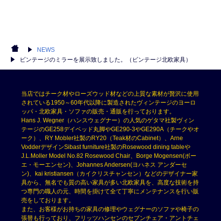
NEWS
ビンテージのミラーを展示致しました。（ビンテージ北欧家具）
当店ではチーク材やローズウッド材などの上質な素材が贅沢に使用
されている1950～60年代以降に製造されたヴィンテージのヨーロ
ッパ・北欧家具・ソファの販売・通販を行っております。
Hans J. Wegner（ハンスウェグナー）の人気のゲタマ社製ヴィン
テージのGE258デイベッド丸脚やGE290-3やGE290A（チークやオ
ーク）、RY Mobler社製のRY20（Teak材のCabinet）、Arne
VodderデザインSibast furniture社製のRosewood dining tableや
J.L.Moller Model No.82 Rosewood Chair、Borge Mogensen(ボー
エ・モーエンセン)、Johannes Andersen(ヨハネス アンダーセ
ン)、kai kristiansen（カイクリスチャンセン）などのデザイナー家
具から、無名でも質の高い家具が多い北欧家具を、高度な技術を持
つ専門の職人の元、時間を掛けて全て丁寧にメンテナンスを行い販
売をしております。
また、お客様がお持ちの家具の修理やウェグナーのソファや椅子の
張替も行っており、フリッツハンセンのセブンチェア・アントチェ