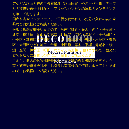
アなどの座面と脚の再接着修理（座面固定）やスーパー楕円テーブ
ルの補修や再仕上げなど、フリッツハンセンの家具のメンテナンス
も承っております。
国産家具やアンティーク、ご両親が使われていた思い入れのある家
具などお気軽にご相談ください。
横浜に店舗が御座いますので、湘南（鎌倉・藤沢・逗子・茅ヶ崎・
辻堂・横須賀・葉山）や東京（世田谷・港区・渋谷区・千代田区・
中央区・新宿区・江東区・品川区・目黒区・中野区・杉並区・豊島
区・大田区など）埼玉・千葉、小田原・厚木・平塚・海老名・綾
瀬・座間・伊勢原・町田市などからもお越し頂けますので、観光な
どでお近くにお越しの際には、是非、ご来店ください。
＊また、個人のお客様以外にも、大学等の教育機関や研究所、企
業・施設や運送会社様、お引越し業者様のご依頼も承っております
ので、お気軽にご相談ください。