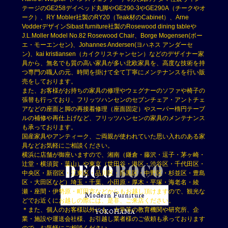
テージのGE258デイベッド丸脚やGE290-3やGE290A（チークやオ
ーク）、RY Mobler社製のRY20（Teak材のCabinet）、Arne
VodderデザインSibast furniture社製のRosewood dining tableや
J.L.Moller Model No.82 Rosewood Chair、Borge Mogensen(ボー
エ・モーエンセン)、Johannes Andersen(ヨハネス アンダーセ
ン)、kai kristiansen（カイクリスチャンセン）などのデザイナー家
具から、無名でも質の高い家具が多い北欧家具を、高度な技術を持
つ専門の職人の元、時間を掛けて全て丁寧にメンテナンスを行い販
売をしております。
また、お客様がお持ちの家具の修理やウェグナーのソファや椅子の
張替も行っており、フリッツハンセンのセブンチェア・アントチェ
アなどの座面と脚の再接着修理（座面固定）やスーパー楕円テーブ
ルの補修や再仕上げなど、フリッツハンセンの家具のメンテナンス
も承っております。
国産家具やアンティーク、ご両親が使われていた思い入れのある家
具などお気軽にご相談ください。
横浜に店舗が御座いますので、湘南（鎌倉・藤沢・逗子・茅ヶ崎・
辻堂・横須賀・葉山）や東京（世田谷・港区・渋谷区・千代田区・
中央区・新宿区・江東区・品川区・目黒区・中野区・杉並区・豊島
区・大田区など）埼玉・千葉、小田原・厚木・平塚・海老名・綾
瀬・座間・伊勢原・町田市などからもお越し頂けますので、観光な
どでお近くにお越しの際には、是非、ご来店ください。
＊また、個人のお客様以外にも、大学等の教育機関や研究所、企
業・施設や運送会社様、お引越し業者様のご依頼も承っております