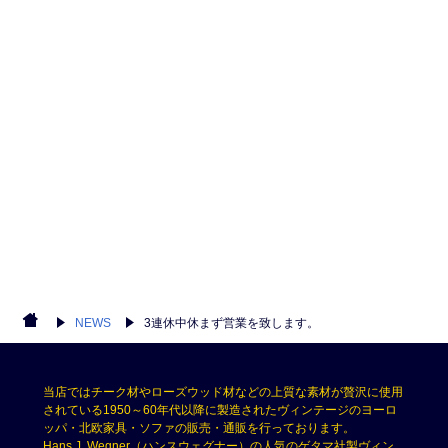
NEWS
3連休中休まず営業を致します。
当店ではチーク材やローズウッド材などの上質な素材が贅沢に使用
されている1950～60年代以降に製造されたヴィンテージのヨーロ
ッパ・北欧家具・ソファの販売・通販を行っております。
Hans J. Wegner（ハンスウェグナー）の人気のゲタマ社製ヴィン