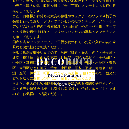
具から、無名でも質の高い家具が多い北欧家具を、高度な技術を持
つ専門の職人の元、時間を掛けて全て丁寧にメンテナンスを行い販
売をしております。
また、お客様がお持ちの家具の修理やウェグナーのソファや椅子の
張替も行っており、フリッツハンセンのセブンチェア・アントチェ
アなどの座面と脚の再接着修理（座面固定）やスーパー楕円テーブ
ルの補修や再仕上げなど、フリッツハンセンの家具のメンテナンス
も承っております。
国産家具やアンティーク、ご両親が使われていた思い入れのある家
具などお気軽にご相談ください。
横浜に店舗が御座いますので、湘南（鎌倉・藤沢・逗子・茅ヶ崎・
辻堂・横須賀・葉山）や東京（世田谷・港区・渋谷区・千代田区・
中央区・新宿区・江東区・品川区・目黒区・中野区・杉並区・豊島
区・大田区など）埼玉・千葉、小田原・厚木・平塚・海老名・綾
瀬・座間・伊勢原・町田市などからもお越し頂けますので、観光な
どでお近くにお越しの際には、是非、ご来店ください。
＊また、個人のお客様以外にも、大学等の教育機関や研究所、企
業・施設や運送会社様、お引越し業者様のご依頼も承っております
ので、お気軽にご相談ください。