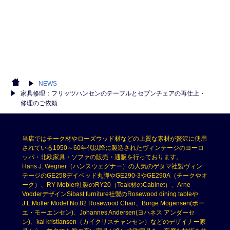
NEWS
家具修理：フリッツハンセンのテーブルとセブンチェアの再仕上・
修理のご依頼
当店ではチーク材やローズウッド材などの上質な素材が贅沢に使用
されている1950～60年代以降に製造されたヴィンテージのヨーロ
ッパ・北欧家具・ソファの販売・通販を行っております。
Hans J. Wegner（ハンスウェグナー）の人気のゲタマ社製ヴィン
テージのGE258デイベッド丸脚やGE290-3やGE290A（チークやオ
ーク）、RY Mobler社製のRY20（Teak材のCabinet）、Arne
VodderデザインSibast furniture社製のRosewood dining tableや
J.L.Moller Model No.82 Rosewood Chair、Borge Mogensen(ボー
エ・モーエンセン)、Johannes Andersen(ヨハネス アンダーセ
ン)、kai kristiansen（カイクリスチャンセン）などのデザイナー家