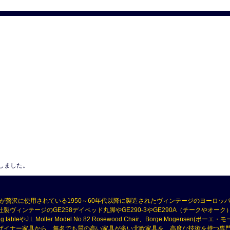
しました。
が贅沢に使用されている1950～60年代以降に製造されたヴィンテージのヨーロッ
製ヴィンテージのGE258デイベッド丸脚やGE290-3やGE290A（チークやオーク）、RY 
ning tableやJ.L.Moller Model No.82 Rosewood Chair、Borge Mogensen
セン）などのデザイナー家具から、無名でも質の高い家具が多い北欧家具を、高度な技術を持