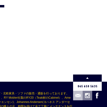
パ・北欧家具・ソファの販売・通販を行っております。
Mobler社製のRY20（Teak材のCabinet）、Arne
(ボーエ・モーエンセン)、Johannes Andersen(ヨハネス アンダーセ
つ専門の職人の元、時間を掛けて全て丁寧にメンテナンスを行