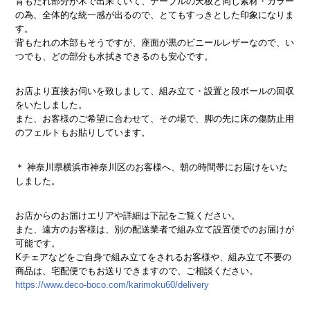
背もたれ部分が木で出来ていて、テーブルの天板と同じ素材・カラー
の為、全体的な統一感が出るので、とてもすっきとした印象になりま
す。
背もたれの木部もそうですが、座面が黒のビニールレザーなので、い
つでも、どの部分も水拭きできるのも安心です。
お店より直接お伺いを致しまして、組み立て・設置と段ボールの回収
をいたしました。
また、お客様のご希望に合わせて、その場で、脚の先に床の傷防止用
のフェルトもお貼りしています。
＊ 神奈川県横浜市神奈川区のお客様へ、朝の時間帯にお届けをいた
しました。
お店からのお届けエリアや詳細は下記をご覧ください。
また、遠方のお客様は、別の配送業者で組み立て設置便でのお届けが
可能です。
Kチェアなどをご自身で組み立てをされるお客様や、組み立て不要の
商品は、宅配便でもお送りできますので、ご相談ください。
https://www.deco-boco.com/karimoku60/delivery