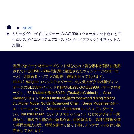
NEWS
カリモク60 ダイニングテーブルW1500（ウォールナット色）とア
ームレスダイニングチェア2（スタンダードブラック）4脚セットの
お届け
当店ではチーク材やローズウッド材などの上質な素材が贅沢に使用
されている1950～60年代以降に製造されたヴィンテージのヨーロ
ッパ・北欧家具・ソファの販売・通販を行っております。
Hans J. Wegner（ハンスウェグナー）の人気のゲタマ社製ヴィン
テージのGE258デイベッド丸脚やGE290-3やGE290A（チークやオ
ーク）、RY Mobler社製のRY20（Teak材のCabinet）、Arne
VodderデザインSibast furniture社製のRosewood dining tableや
J.L.Moller Model No.82 Rosewood Chair、Borge Mogensen(ボー
エ・モーエンセン)、Johannes Andersen(ヨハネス アンダーセ
ン)、kai kristiansen（カイクリスチャンセン）などのデザイナー家
具から、無名でも質の高い家具が多い北欧家具を、高度な技術を持
つ専門の職人の元、時間を掛けて全て丁寧にメンテナンスを行い販
売をしております。