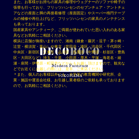
また、お客様がお持ちの家具の修理やウェグナーのソファや椅子の
張替も行っており、フリッツハンセンのセブンチェア・アントチェ
アなどの座面と脚の再接着修理（座面固定）やスーパー楕円テーブ
ルの補修や再仕上げなど、フリッツハンセンの家具のメンテナンス
も承っております。
国産家具やアンティーク、ご両親が使われていた思い入れのある家
具などお気軽にご相談ください。
横浜に店舗が御座いますので、湘南（鎌倉・藤沢・逗子・茅ヶ崎・
辻堂・横須賀・葉山）や東京（世田谷・港区・渋谷区・千代田区・
中央区・新宿区・江東区・品川区・目黒区・中野区・杉並区・豊島
区・大田区など）埼玉・千葉、小田原・厚木・平塚・海老名・綾
瀬・座間・伊勢原・町田市などからもお越し頂けますので、観光な
どでお近くにお越しの際には、是非、ご来店ください。
＊また、個人のお客様以外にも、大学等の教育機関や研究所、企
業・施設や運送会社様、お引越し業者様のご依頼も承っております
ので、お気軽にご相談ください。