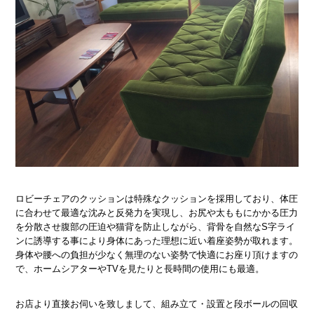
ロビーチェアのクッションは特殊なクッションを採用しており、体圧
に合わせて最適な沈みと反発力を実現し、お尻や太ももにかかる圧力
を分散させ腹部の圧迫や猫背を防止しながら、背骨を自然なS字ライ
ンに誘導する事により身体にあった理想に近い着座姿勢が取れます。
身体や腰への負担が少なく無理のない姿勢で快適にお座り頂けますの
で、ホームシアターやTVを見たりと長時間の使用にも最適。
お店より直接お伺いを致しまして、組み立て・設置と段ボールの回収