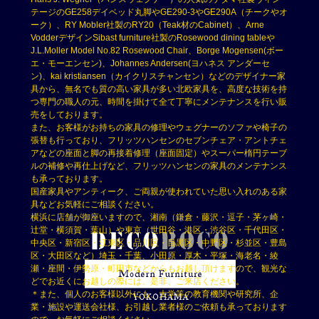
テージのGE258デイベッド丸脚やGE290-3やGE290A（チークやオ
ーク）、RY Mobler社製のRY20（Teak材のCabinet）、Arne
VodderデザインSibast furniture社製のRosewood dining tableや
J.L.Moller Model No.82 Rosewood Chair、Borge Mogensen(ボー
エ・モーエンセン)、Johannes Andersen(ヨハネス アンダーセ
ン)、kai kristiansen（カイクリスチャンセン）などのデザイナー家
具から、無名でも質の高い家具が多い北欧家具を、高度な技術を持
つ専門の職人の元、時間を掛けて全て丁寧にメンテナンスを行い販
売をしております。
また、お客様がお持ちの家具の修理やウェグナーのソファや椅子の
張替も行っており、フリッツハンセンのセブンチェア・アントチェ
アなどの座面と脚の再接着修理（座面固定）やスーパー楕円テーブ
ルの補修や再仕上げなど、フリッツハンセンの家具のメンテナンス
も承っております。
国産家具やアンティーク、ご両親が使われていた思い入れのある家
具などお気軽にご相談ください。
横浜に店舗が御座いますので、湘南（鎌倉・藤沢・逗子・茅ヶ崎・
辻堂・横須賀・葉山）や東京（世田谷・港区・渋谷区・千代田区・
中央区・新宿区・江東区・品川区・目黒区・中野区・杉並区・豊島
区・大田区など）埼玉・千葉、小田原・厚木・平塚・海老名・綾
瀬・座間・伊勢原・町田市などからもお越し頂けますので、観光な
どでお近くにお越しの際には、是非、ご来店ください。
＊また、個人のお客様以外にも、大学等の教育機関や研究所、企
業・施設や運送会社様、お引越し業者様のご依頼も承っております