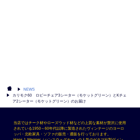
NEWS
カリモク60 ロビーチェア3シーター（モケットグリーン）とKチェ
ア2シーター（モケットグリーン）のお届け
当店ではチーク材やローズウッド材などの上質な素材が贅沢に使用
されている1950～60年代以降に製造されたヴィンテージのヨーロ
ッパ・北欧家具・ソファの販売・通販を行っております。
Hans J. Wegner（ハンスウェグナー）の人気のゲタマ社製ヴィン