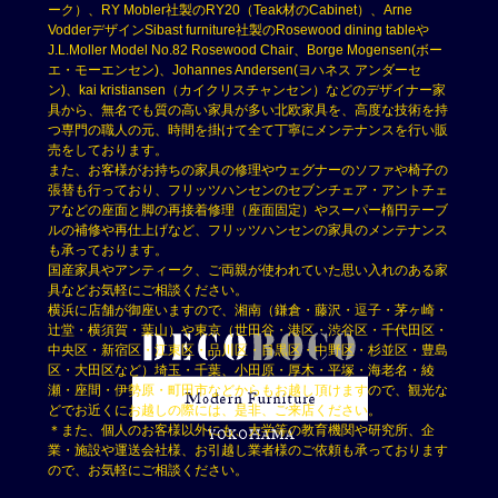
ーク）、RY Mobler社製のRY20（Teak材のCabinet）、Arne
VodderデザインSibast furniture社製のRosewood dining tableや
J.L.Moller Model No.82 Rosewood Chair、Borge Mogensen(ボー
エ・モーエンセン)、Johannes Andersen(ヨハネス アンダーセ
ン)、kai kristiansen（カイクリスチャンセン）などのデザイナー家
具から、無名でも質の高い家具が多い北欧家具を、高度な技術を持
つ専門の職人の元、時間を掛けて全て丁寧にメンテナンスを行い販
売をしております。
また、お客様がお持ちの家具の修理やウェグナーのソファや椅子の
張替も行っており、フリッツハンセンのセブンチェア・アントチェ
アなどの座面と脚の再接着修理（座面固定）やスーパー楕円テーブ
ルの補修や再仕上げなど、フリッツハンセンの家具のメンテナンス
も承っております。
国産家具やアンティーク、ご両親が使われていた思い入れのある家
具などお気軽にご相談ください。
横浜に店舗が御座いますので、湘南（鎌倉・藤沢・逗子・茅ヶ崎・
辻堂・横須賀・葉山）や東京（世田谷・港区・渋谷区・千代田区・
中央区・新宿区・江東区・品川区・目黒区・中野区・杉並区・豊島
区・大田区など）埼玉・千葉、小田原・厚木・平塚・海老名・綾
瀬・座間・伊勢原・町田市などからもお越し頂けますので、観光な
どでお近くにお越しの際には、是非、ご来店ください。
＊また、個人のお客様以外にも、大学等の教育機関や研究所、企
業・施設や運送会社様、お引越し業者様のご依頼も承っております
ので、お気軽にご相談ください。