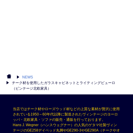
NEWS
チーク材を使用したガラスキャビネットとライティングビューロ
（ビンテージ北欧家具）
当店ではチーク材やローズウッド材などの上質な素材が贅沢に使用
されている1950～60年代以降に製造されたヴィンテージのヨーロ
ッパ・北欧家具・ソファの販売・通販を行っております。
Hans J. Wegner（ハンスウェグナー）の人気のゲタマ社製ヴィン
テージのGE258デイベッド丸脚やGE290-3やGE290A（チークやオ