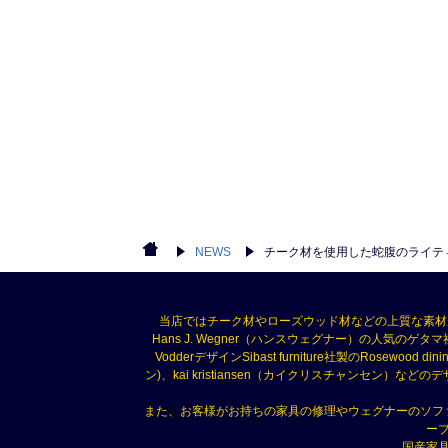
NEWS
チーク材を使用した蛇腹のライテ
当店ではチーク材やローズウッド材などの上質な素材
Hans J. Wegner（ハンスウェグナー）の人気のゲタマ社
VodderデザインSibast furniture社製のRosewood di
ン)、kai kristiansen（カイクリスチャン
また、お客様がお持ちの家具の修理やウェグナーのソフ
ー
国産家