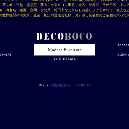
・茅ヶ崎・辻堂・横須賀・葉山）や東京（世田谷・港区・渋谷区・千代田区・中央
塚・海老名・綾瀬・座間・伊勢原・町田市などからもお越し頂けますので、観光な
の教育機関や研究所、企業・施設や運送会社様、お引越し業者様のご依頼も承って
E
ACCES
OTHERS
CLEAN 
© 2026
北欧家具のDECO BOCO