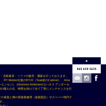
パ・北欧家具・ソファの販売・通販を行っております。
Mobler社製のRY20（Teak材のCabinet）、Arne
(ボーエ・モーエンセン)、Johannes Andersen(ヨハネス アンダーセ
つ専門の職人の元、時間を掛けて全て丁寧にメンテナンスを行
どの座面と脚の再接着修理（座面固定）やスーパー楕円テ
す。
ださい。