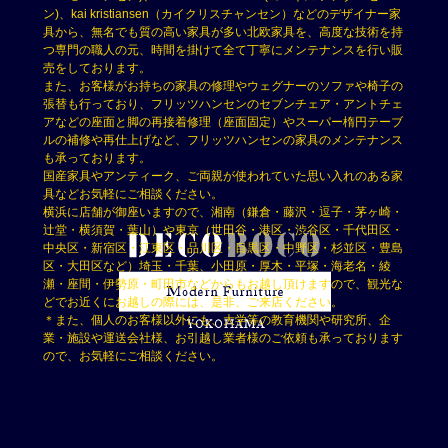
ン)、kai kristiansen（カイクリスチャンセン）などのデザイナー家
具から、無名でも質の高い家具が多い北欧家具を、高度な技術を持
つ専門の職人の元、時間を掛けて全て丁寧にメンテナンスを行い販
売をしております。
また、お客様がお持ちの家具の修理やウェグナーのソファや椅子の
張替も行っており、フリッツハンセンのセブンチェア・アントチェ
アなどの座面と脚の再接着修理（座面固定）やスーパー楕円テーブ
ルの補修や再仕上げなど、フリッツハンセンの家具のメンテナンス
も承っております。
国産家具やアンティーク、ご両親が使われていた思い入れのある家
具などお気軽にご相談ください。
横浜に店舗が御座いますので、湘南（鎌倉・藤沢・逗子・茅ヶ崎・
辻堂・横須賀・葉山）や東京（世田谷・港区・渋谷区・千代田区・
中央区・新宿区・江東区・品川区・目黒区・中野区・杉並区・豊島
区・大田区など）埼玉・千葉、小田原・厚木・平塚・海老名・綾
瀬・座間・伊勢原・町田市などからもお越し頂けますので、観光な
どでお近くにお越しの際には、是非、ご来店ください。
＊また、個人のお客様以外にも、大学等の教育機関や研究所、企
業・施設や運送会社様、お引越し業者様のご依頼も承っております
ので、お気軽にご相談ください。