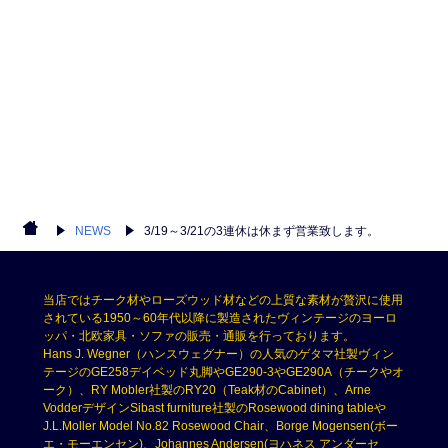
NEWS
3/19～3/21の3連休は休まず営業致します。
当店ではチーク材やローズウッド材などの上質な素材が贅沢に使用
されている1950～60年代以降に製造されたヴィンテージのヨーロ
ッパ・北欧家具・ソファの販売・通販を行っております。
Hans J. Wegner（ハンスウェグナー）の人気のゲタマ社製ヴィン
テージのGE258デイベッド丸脚やGE290-3やGE290A（チークやオ
ーク）、RY Mobler社製のRY20（Teak材のCabinet）、Arne
VodderデザインSibast furniture社製のRosewood dining tableや
J.L.Moller Model No.82 Rosewood Chair、Borge Mogensen(ボー
エ・モーエンセン)、Johannes Andersen(ヨハネス アンダーセ