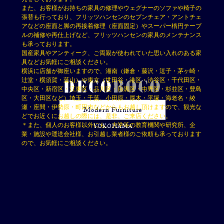
また、お客様がお持ちの家具の修理やウェグナーのソファや椅子の
張替も行っており、フリッツハンセンのセブンチェア・アントチェ
アなどの座面と脚の再接着修理（座面固定）やスーパー楕円テーブ
ルの補修や再仕上げなど、フリッツハンセンの家具のメンテナンス
も承っております。
国産家具やアンティーク、ご両親が使われていた思い入れのある家
具などお気軽にご相談ください。
横浜に店舗が御座いますので、湘南（鎌倉・藤沢・逗子・茅ヶ崎・
辻堂・横須賀・葉山）や東京（世田谷・港区・渋谷区・千代田区・
中央区・新宿区・江東区・品川区・目黒区・中野区・杉並区・豊島
区・大田区など）埼玉・千葉、小田原・厚木・平塚・海老名・綾
瀬・座間・伊勢原・町田市などからもお越し頂けますので、観光な
どでお近くにお越しの際には、是非、ご来店ください。
＊また、個人のお客様以外にも、大学等の教育機関や研究所、企
業・施設や運送会社様、お引越し業者様のご依頼も承っております
ので、お気軽にご相談ください。