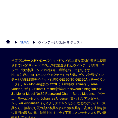
NEWS
ヴィンテージ北欧家具 チェスト
当店ではチーク材やローズウッド材などの上質な素材が贅沢に使用
されている1950～60年代以降に製造されたヴィンテージのヨーロ
ッパ・北欧家具・ソファの販売・通販を行っております。
Hans J. Wegner（ハンスウェグナー）の人気のゲタマ社製ヴィン
テージのGE258デイベッド丸脚やGE290-3やGE290A（チークやオ
ーク）、RY Mobler社製のRY20（Teak材のCabinet）、Arne
VodderデザインSibast furniture社製のRosewood dining tableや
J.L.Moller Model No.82 Rosewood Chair、Borge Mogensen(ボー
エ・モーエンセン)、Johannes Andersen(ヨハネス アンダーセ
ン)、kai kristiansen（カイクリスチャンセン）などのデザイナー家
具から、無名でも質の高い家具が多い北欧家具を、高度な技術を持
つ専門の職人の元、時間を掛けて全て丁寧にメンテナンスを行い販
売をしております。