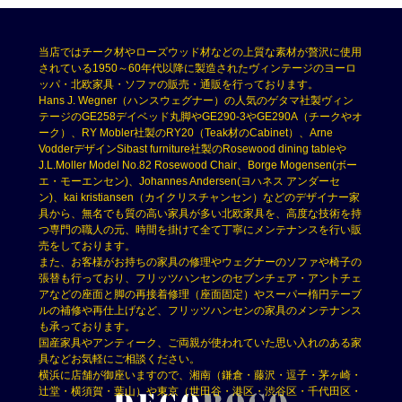
当店ではチーク材やローズウッド材などの上質な素材が贅沢に使用
されている1950～60年代以降に製造されたヴィンテージのヨーロ
ッパ・北欧家具・ソファの販売・通販を行っております。
Hans J. Wegner（ハンスウェグナー）の人気のゲタマ社製ヴィン
テージのGE258デイベッド丸脚やGE290-3やGE290A（チークやオ
ーク）、RY Mobler社製のRY20（Teak材のCabinet）、Arne
VodderデザインSibast furniture社製のRosewood dining tableや
J.L.Moller Model No.82 Rosewood Chair、Borge Mogensen(ボー
エ・モーエンセン)、Johannes Andersen(ヨハネス アンダーセ
ン)、kai kristiansen（カイクリスチャンセン）などのデザイナー家
具から、無名でも質の高い家具が多い北欧家具を、高度な技術を持
つ専門の職人の元、時間を掛けて全て丁寧にメンテナンスを行い販
売をしております。
また、お客様がお持ちの家具の修理やウェグナーのソファや椅子の
張替も行っており、フリッツハンセンのセブンチェア・アントチェ
アなどの座面と脚の再接着修理（座面固定）やスーパー楕円テーブ
ルの補修や再仕上げなど、フリッツハンセンの家具のメンテナンス
も承っております。
国産家具やアンティーク、ご両親が使われていた思い入れのある家
具などお気軽にご相談ください。
横浜に店舗が御座いますので、湘南（鎌倉・藤沢・逗子・茅ヶ崎・
辻堂・横須賀・葉山）や東京（世田谷・港区・渋谷区・千代田区・