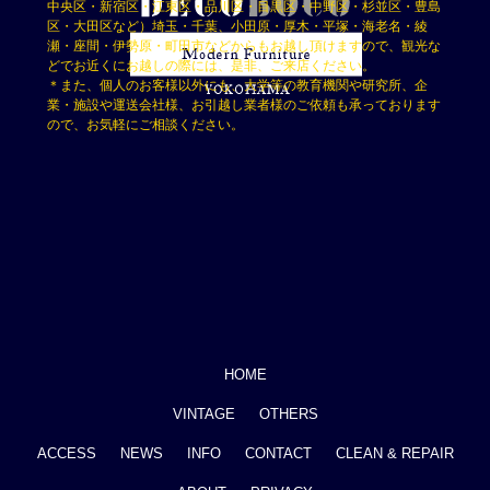
中央区・新宿区・江東区・品川区・目黒区・中野区・杉並区・豊島
区・大田区など）埼玉・千葉、小田原・厚木・平塚・海老名・綾
瀬・座間・伊勢原・町田市などからもお越し頂けますので、観光な
どでお近くにお越しの際には、是非、ご来店ください。
＊また、個人のお客様以外にも、大学等の教育機関や研究所、企
業・施設や運送会社様、お引越し業者様のご依頼も承っております
ので、お気軽にご相談ください。
HOME
VINTAGE
OTHERS
ACCESS
NEWS
INFO
CONTACT
CLEAN & REPAIR