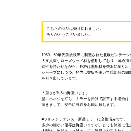
こちらの商品は売り切れました。
ありがとうございました。
1950～60年代前後以降に製造された北欧ビンテー
大変貴重なローズウッド材を使用しており、留め加工
続性を持たせながら、外枠は無垢材を贅沢に削り出
シャープにしつつ、枠内は突板を用いて鏡部分の四
を引き出しています。
＊重さが約3kg御座います。
壁に木ネジを打ち、ミラーを掛けて設置する場合は
頂きまして、安全に設置をお願い致します。
■フルメンテナンス・新品ミラーに交換済みです。
多少の細かい傷等は御座いますが、とても綺麗に仕
木部は、乾拭き・水拭きにて、毎日のお手入れをし