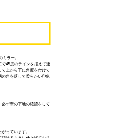
税込価格
SO
本体価格
商品番号
VINTAGE-00612
ジのミラー。
配送方法について
で45度のラインを揃えて連
して上から下に角度を付けて
商品や納期について問い合わせる
隅の角を落して柔らかい印象
商品詳細
、必ず壁の下地の確認をして
素材：ローズウッド無垢材・突板、他
ミラー：新品に交換済み
サイズ：640×395×厚み 約45→20（mm）
重さ：約3Kg
上がっています。
て頂けるように仕上げており