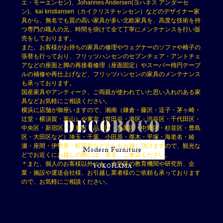
エ・モーエンセン)、Johannes Andersen(ヨハネス アンダーセ
ン)、kai kristiansen（カイクリスチャンセン）などのデザイナー家
具から、無名でも質の高い家具が多い北欧家具を、高度な技術を持
つ専門の職人の元、時間を掛けて全て丁寧にメンテナンスを行い販
売をしております。
また、お客様がお持ちの家具の修理やウェグナーのソファや椅子の
張替も行っており、フリッツハンセンのセブンチェア・アントチェ
アなどの座面と脚の再接着修理（座面固定）やスーパー楕円テーブ
ルの補修や再仕上げなど、フリッツハンセンの家具のメンテナンス
も承っております。
国産家具やアンティーク、ご両親が使われていた思い入れのある家
具などお気軽にご相談ください。
横浜に店舗が御座いますので、湘南（鎌倉・藤沢・逗子・茅ヶ崎・
辻堂・横須賀・葉山）や東京（世田谷・港区・渋谷区・千代田区・
中央区・新宿区・江東区・品川区・目黒区・中野区・杉並区・豊島
区・大田区など）埼玉・千葉、小田原・厚木・平塚・海老名・綾
瀬・座間・伊勢原・町田市などからもお越し頂けますので、観光な
どでお近くにお越しの際には、是非、ご来店ください。
＊また、個人のお客様以外にも、大学等の教育機関や研究所、企
業・施設や運送会社様、お引越し業者様のご依頼も承っております
ので、お気軽にご相談ください。