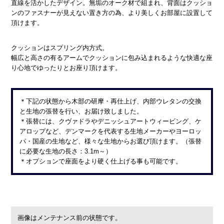
直線を活かしたデザイン。無垢のオーク材で組まれ、背面はクッショ
ンのファスナーが見えない置き方の為、より美しくお部屋に設置して
頂けます。
クッションはスプリング内方式。
幅広と高さの有るアームでクッションに包み込まれるような快適な座
り心地でゆったりとお座り頂けます。
＊下記の状態から木部の研摩・再仕上げ、内部ウレタンの交換
と生地の張替を行い、お届け致しました。
＊張替には、クヴァドラやデニッシュアートウィービング、ケ
アロップなど、デンマークを代表する生地メーカーやヨーロッ
パ・国産の生地など、様々な生地からお選び頂けます。（張替
に必要な生地の長さ：3.1m～）
＊オプションで座面をより硬く仕上げる事も可能です。
画像はメンテナンス前の状態です。