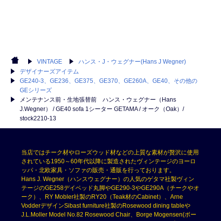
VINTAGE
ハンス・J・ウェグナー(Hans J Wegner)
デザイナーズアイテム
GE240-3、GE236、GE375、GE370、GE260A、GE40、その他の
GEシリーズ
メンテナンス前・生地張替前 ハンス・ウェグナー（Hans
J.Wegner） / GE40 sofa 1シーター GETAMA / オーク（Oak）/
stock2210-13
当店ではチーク材やローズウッド材などの上質な素材が贅沢に使用
されている1950～60年代以降に製造されたヴィンテージのヨーロ
ッパ・北欧家具・ソファの販売・通販を行っております。
Hans J. Wegner（ハンスウェグナー）の人気のゲタマ社製ヴィン
テージのGE258デイベッド丸脚やGE290-3やGE290A（チークやオ
ーク）、RY Mobler社製のRY20（Teak材のCabinet）、Arne
VodderデザインSibast furniture社製のRosewood dining tableや
J.L.Moller Model No.82 Rosewood Chair、Borge Mogensen(ボー