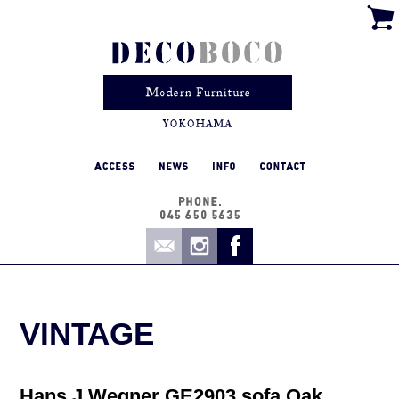
VINTAGE
Hans J.Wegner GE2903 sofa Oak