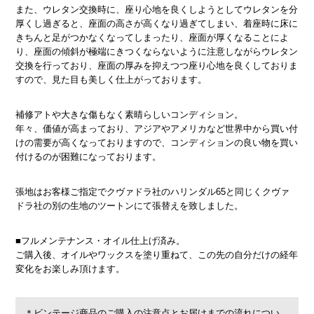
また、ウレタン交換時に、座り心地を良くしようとしてウレタンを分
厚くし過ぎると、座面の高さが高くなり過ぎてしまい、着座時に床に
きちんと足がつかなくなってしまったり、座面が厚くなることによ
り、座面の傾斜が極端にきつくならないように注意しながらウレタン
交換を行っており、座面の厚みを抑えつつ座り心地を良くしておりま
すので、見た目も美しく仕上がっております。
補修アトや大きな傷もなく素晴らしいコンディション。
年々、価値が高まっており、アジアやアメリカなど世界中から買い付
けの需要が高くなっておりますので、コンディションの良い物を買い
付けるのが困難になっております。
張地はお客様ご指定でクヴァドラ社のハリンダル65と同じくクヴァ
ドラ社の別の生地のツートンにて張替えを致しました。
■フルメンテナンス・オイル仕上げ済み。
ご購入後、オイルやワックスを塗り重ねて、この先の自分だけの経年
変化をお楽しみ頂けます。
＊ビンテージ商品のご購入の注意点とお届けまでの流れについ