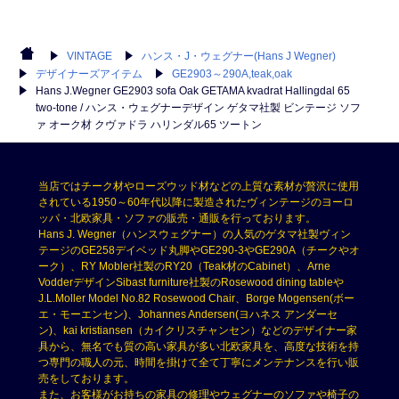
VINTAGE
ハンス・J・ウェグナー(Hans J Wegner)
デザイナーズアイテム
GE2903～290A,teak,oak
Hans J.Wegner GE2903 sofa Oak GETAMA kvadrat Hallingdal 65
two‐tone / ハンス・ウェグナーデザイン ゲタマ社製 ビンテージ ソフ
ァ オーク材 クヴァドラ ハリンダル65 ツートン
当店ではチーク材やローズウッド材などの上質な素材が贅沢に使用
されている1950～60年代以降に製造されたヴィンテージのヨーロ
ッパ・北欧家具・ソファの販売・通販を行っております。
Hans J. Wegner（ハンスウェグナー）の人気のゲタマ社製ヴィン
テージのGE258デイベッド丸脚やGE290-3やGE290A（チークやオ
ーク）、RY Mobler社製のRY20（Teak材のCabinet）、Arne
VodderデザインSibast furniture社製のRosewood dining tableや
J.L.Moller Model No.82 Rosewood Chair、Borge Mogensen(ボー
エ・モーエンセン)、Johannes Andersen(ヨハネス アンダーセ
ン)、kai kristiansen（カイクリスチャンセン）などのデザイナー家
具から、無名でも質の高い家具が多い北欧家具を、高度な技術を持
つ専門の職人の元、時間を掛けて全て丁寧にメンテナンスを行い販
売をしております。
また、お客様がお持ちの家具の修理やウェグナーのソファや椅子の