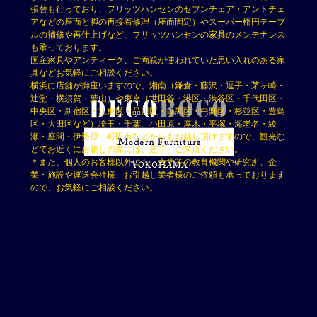
張替も行っており、フリッツハンセンのセブンチェア・アントチェ
アなどの座面と脚の再接着修理（座面固定）やスーパー楕円テーブ
ルの補修や再仕上げなど、フリッツハンセンの家具のメンテナンス
も承っております。
国産家具やアンティーク、ご両親が使われていた思い入れのある家
具などお気軽にご相談ください。
横浜に店舗が御座いますので、湘南（鎌倉・藤沢・逗子・茅ヶ崎・
辻堂・横須賀・葉山）や東京（世田谷・港区・渋谷区・千代田区・
中央区・新宿区・江東区・品川区・目黒区・中野区・杉並区・豊島
区・大田区など）埼玉・千葉、小田原・厚木・平塚・海老名・綾
瀬・座間・伊勢原・町田市などからもお越し頂けますので、観光な
どでお近くにお越しの際には、是非、ご来店ください。
＊また、個人のお客様以外にも、大学等の教育機関や研究所、企
業・施設や運送会社様、お引越し業者様のご依頼も承っております
ので、お気軽にご相談ください。