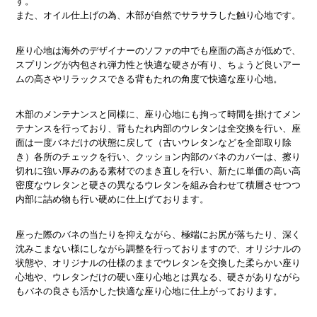
す。
また、オイル仕上げの為、木部が自然でサラサラした触り心地です。
座り心地は海外のデザイナーのソファの中でも座面の高さが低めで、
スプリングが内包され弾力性と快適な硬さが有り、ちょうど良いアー
ムの高さやリラックスできる背もたれの角度で快適な座り心地。
木部のメンテナンスと同様に、座り心地にも拘って時間を掛けてメン
テナンスを行っており、背もたれ内部のウレタンは全交換を行い、座
面は一度バネだけの状態に戻して（古いウレタンなどを全部取り除
き）各所のチェックを行い、クッション内部のバネのカバーは、擦り
切れに強い厚みのある素材でのまき直しを行い、新たに単価の高い高
密度なウレタンと硬さの異なるウレタンを組み合わせて積層させつつ
内部に詰め物も行い硬めに仕上げております。
座った際のバネの当たりを抑えながら、極端にお尻が落ちたり、深く
沈みこまない様にしながら調整を行っておりますので、オリジナルの
状態や、オリジナルの仕様のままでウレタンを交換した柔らかい座り
心地や、ウレタンだけの硬い座り心地とは異なる、硬さがありながら
もバネの良さも活かした快適な座り心地に仕上がっております。