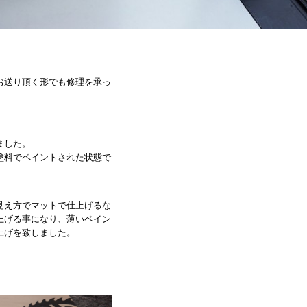
お送り頂く形でも修理を承っ
税込価格
A
本体価格
ました。
商品番号
REPAIR-00062
塗料でペイントされた状態で
配送方法について
商品や納期について問い合わせる
見え方でマットで仕上げるな
上げる事になり、薄いペイン
上げを致しました。
商品詳細
家具修復：No.62
TRUNKZERO（トランクゼロ）