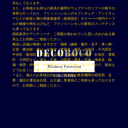
売をしております。
また、お客様がお持ちの家具の修理やウェグナーのソファや椅子の
張替も行っており、フリッツハンセンのセブンチェア・アントチェ
アなどの座面と脚の再接着修理（座面固定）やスーパー楕円テーブ
ルの補修や再仕上げなど、フリッツハンセンの家具のメンテナンス
も承っております。
国産家具やアンティーク、ご両親が使われていた思い入れのある家
具などお気軽にご相談ください。
横浜に店舗が御座いますので、湘南（鎌倉・藤沢・逗子・茅ヶ崎・
辻堂・横須賀・葉山）や東京（世田谷・港区・渋谷区・千代田区・
中央区・新宿区・江東区・品川区・目黒区・中野区・杉並区・豊島
区・大田区など）埼玉・千葉、小田原・厚木・平塚・海老名・綾
瀬・座間・伊勢原・町田市などからもお越し頂けますので、観光な
どでお近くにお越しの際には、是非、ご来店ください。
＊また、個人のお客様以外にも、大学等の教育機関や研究所、企
業・施設や運送会社様、お引越し業者様のご依頼も承っております
ので、お気軽にご相談ください。