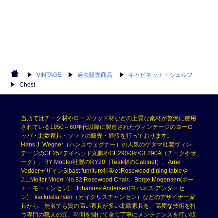
VINTAGE
過去販売商品
キャビネット・シェルフ
Chest
当店ではチーク材やローズウッド材などの上質な素材が贅沢に使用
されている1950～60年代以降に製造されたヴィンテージのヨーロ
ッパ・北欧家具・ソファの販売・通販を行っております。
Hans J. Wegner（ハンスウェグナー）の人気のゲタマ社製ヴィン
テージのGE258デイベッド丸脚やGE290-3やGE290A（チークやオ
ーク）、RY Mobler社製のRY20（Teak材のCabinet）、Arne
VodderデザインSibast furniture社製のRosewood dining tableや
J.L.Moller Model No.82 Rosewood Chair、Borge Mogensen(ボー
エ・モーエンセン)、Johannes Andersen(ヨハネス アンダーセ
ン)、kai kristiansen（カイクリスチャンセン）などのデザイナー家
具から、無名でも質の高い家具が多い北欧家具を、高度な技術を持
つ専門の職人の元、時間を掛けて全て丁寧にメンテナンスを行い販