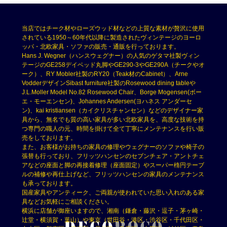
当店ではチーク材やローズウッド材などの上質な素材が贅沢に使用
されている1950～60年代以降に製造されたヴィンテージのヨーロ
ッパ・北欧家具・ソファの販売・通販を行っております。
Hans J. Wegner（ハンスウェグナー）の人気のゲタマ社製ヴィン
テージのGE258デイベッド丸脚やGE290-3やGE290A（チークやオ
ーク）、RY Mobler社製のRY20（Teak材のCabinet）、Arne
VodderデザインSibast furniture社製のRosewood dining tableや
J.L.Moller Model No.82 Rosewood Chair、Borge Mogensen(ボー
エ・モーエンセン)、Johannes Andersen(ヨハネス アンダーセ
ン)、kai kristiansen（カイクリスチャンセン）などのデザイナー家
具から、無名でも質の高い家具が多い北欧家具を、高度な技術を持
つ専門の職人の元、時間を掛けて全て丁寧にメンテナンスを行い販
売をしております。
また、お客様がお持ちの家具の修理やウェグナーのソファや椅子の
張替も行っており、フリッツハンセンのセブンチェア・アントチェ
アなどの座面と脚の再接着修理（座面固定）やスーパー楕円テーブ
ルの補修や再仕上げなど、フリッツハンセンの家具のメンテナンス
も承っております。
国産家具やアンティーク、ご両親が使われていた思い入れのある家
具などお気軽にご相談ください。
横浜に店舗が御座いますので、湘南（鎌倉・藤沢・逗子・茅ヶ崎・
辻堂・横須賀・葉山）や東京（世田谷・港区・渋谷区・千代田区・