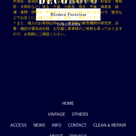
中央区・新宿区・江東区・品川区・目黒区・中野区・杉並区・豊島
区・大田区など）埼玉・千葉、小田原・厚木・平塚・海老名・綾
瀬・座間・伊勢原・町田市などからもお越し頂けますので、観光な
どでお近くにお越しの際には、是非、ご来店ください。
＊また、個人のお客様以外にも、大学等の教育機関や研究所、企
業・施設や運送会社様、お引越し業者様のご依頼も承っております
ので、お気軽にご相談ください。
HOME
VINTAGE
OTHERS
ACCESS
NEWS
INFO
CONTACT
CLEAN & REPAIR