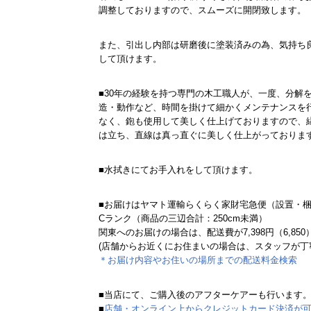
調整しておりますので、スムーズに開閉致します。
また、引出し内部は研磨後に塗装済みの為、気持ち
して頂けます。
■30年の経験を持つ専門の木工職人が、一度、分解
造・動作など、時間を掛けて細かくメンテナンスを
なく、鉋も使用して美しく仕上げておりますので、
は立ち、直線は真っ直ぐに美しく仕上がっておりま
■水拭きにてお手入れをして頂けます。
■お届けはヤマト運輸らくらく家財宅急便（設置・
Cランク（商品の三辺合計：250cm未満）
関東へのお届けの場合は、配送費が7,398円（6,85
(店舗からお近くにお住まいの場合は、スタッフが丁
＊お届け内容やお住いの場所までの配送料金検索
■当店にて、ご購入後のアフターケアーも行います
■
店舗・オンライン上からクレジットカード決済が