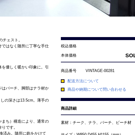
ジのチェスト。
けではなく随所に丁寧な手仕
税込価格
SO
本体価格
体を優しく暖かい印象に。引
商品番号
VINTAGE-00281
配送方法について
ジはバーチ、脚部はナラ材か
商品や納期について問い合わせる
しの深さは13.5cm。薄手の
商品詳細
かまち）構造により、通常の
素材：チーク、ナラ、バーチ、ビーチ材
作りです。
換済み。随所に鉋をかけて
サイズ：W850 D455 H1155（mm）