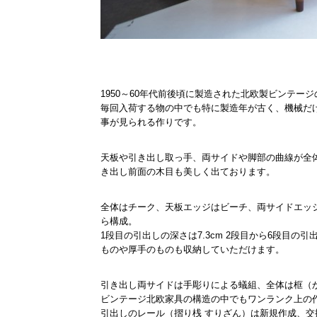
1950～60年代前後頃に製造された北欧製ビンテー
毎回入荷する物の中でも特に製造年が古く、機械だ
事が見られる作りです。
天板や引き出し取っ手、両サイドや脚部の曲線が全
き出し前面の木目も美しく出ております。
全体はチーク、天板エッジはビーチ、両サイドエッ
ら構成。
1段目の引出しの深さは7.3cm 2段目から6段目の引出
ものや厚手のものも収納していただけます。
引き出し両サイドは手彫りによる蟻組、全体は框（
ビンテージ北欧家具の構造の中でもワンランク上の
引出しのレール（摺り桟 すりざん）は新規作成、交