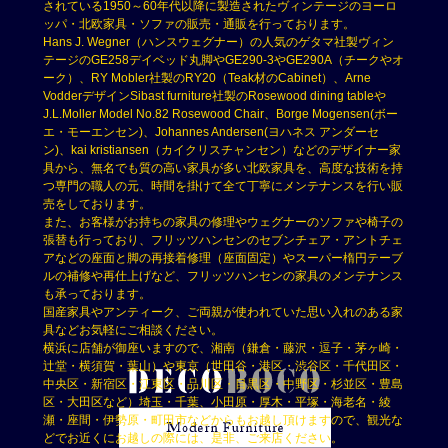
されている1950～60年代以降に製造されたヴィンテージのヨーロ
ッパ・北欧家具・ソファの販売・通販を行っております。
Hans J. Wegner（ハンスウェグナー）の人気のゲタマ社製ヴィン
テージのGE258デイベッド丸脚やGE290-3やGE290A（チークやオ
ーク）、RY Mobler社製のRY20（Teak材のCabinet）、Arne
VodderデザインSibast furniture社製のRosewood dining tableや
J.L.Moller Model No.82 Rosewood Chair、Borge Mogensen(ボー
エ・モーエンセン)、Johannes Andersen(ヨハネス アンダーセ
ン)、kai kristiansen（カイクリスチャンセン）などのデザイナー家
具から、無名でも質の高い家具が多い北欧家具を、高度な技術を持
つ専門の職人の元、時間を掛けて全て丁寧にメンテナンスを行い販
売をしております。
また、お客様がお持ちの家具の修理やウェグナーのソファや椅子の
張替も行っており、フリッツハンセンのセブンチェア・アントチェ
アなどの座面と脚の再接着修理（座面固定）やスーパー楕円テーブ
ルの補修や再仕上げなど、フリッツハンセンの家具のメンテナンス
も承っております。
国産家具やアンティーク、ご両親が使われていた思い入れのある家
具などお気軽にご相談ください。
横浜に店舗が御座いますので、湘南（鎌倉・藤沢・逗子・茅ヶ崎・
辻堂・横須賀・葉山）や東京（世田谷・港区・渋谷区・千代田区・
中央区・新宿区・江東区・品川区・目黒区・中野区・杉並区・豊島
区・大田区など）埼玉・千葉、小田原・厚木・平塚・海老名・綾
瀬・座間・伊勢原・町田市などからもお越し頂けますので、観光な
どでお近くにお越しの際には、是非、ご来店ください。