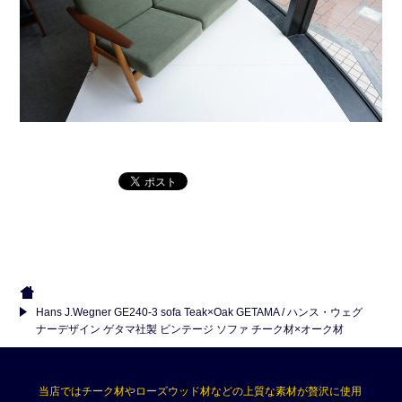
Hans J.Wegner GE240-3 sofa Teak×Oak GETAMA / ハンス・ウェグ
ナーデザイン ゲタマ社製 ビンテージ ソファ チーク材×オーク材
当店ではチーク材やローズウッド材などの上質な素材が贅沢に使用