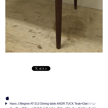
Hans J.Wegner AT-313 Dining table ANDR.TUCK Teak×Oak / ハン