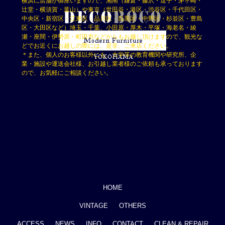
横浜に店舗が御座いますので、湘南（鎌倉・藤沢・逗子・茅ヶ崎・
辻堂・横須賀・葉山）や東京（世田谷・港区・渋谷区・千代田区・
中央区・新宿区・江東区・品川区・目黒区・中野区・杉並区・豊島
区・大田区など）埼玉・千葉、小田原・厚木・平塚・海老名・綾
瀬・座間・伊勢原・町田市などからもお越し頂けますので、観光な
どでお近くにお越しの際には、是非、ご来店ください。
＊また、個人のお客様以外にも、大学等の教育機関や研究所、企
業・施設や運送会社様、お引越し業者様のご依頼も承っております
ので、お気軽にご相談ください。
HOME
VINTAGE
OTHERS
ACCESS
NEWS
INFO
CONTACT
CLEAN & REPAIR