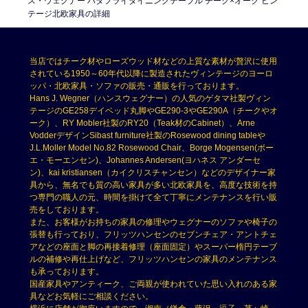
ス・ウェグナー バタフライダイニングテーブル チーク×オーク ビン
テージ北欧家具の詳細
当店ではチーク材やローズウッド材などの上質な素材が贅沢に使用
されている1950～60年代以降に製造されたヴィンテージのヨーロ
ッパ・北欧家具・ソファの販売・通販を行っております。
Hans J. Wegner（ハンスウェグナー）の人気のゲタマ社製ヴィン
テージのGE258デイベッド丸脚やGE290-3やGE290A（チークやオ
ーク）、RY Mobler社製のRY20（Teak材のCabinet）、Arne
VodderデザインSibast furniture社製のRosewood dining tableや
J.L.Moller Model No.82 Rosewood Chair、Borge Mogensen(ボー
エ・モーエンセン)、Johannes Andersen(ヨハネス アンダーセ
ン)、kai kristiansen（カイクリスチャンセン）などのデザイナー家
具から、無名でも質の高い家具が多い北欧家具を、高度な技術を持
つ専門の職人の元、時間を掛けて全て丁寧にメンテナンスを行い販
売をしております。
また、お客様がお持ちの家具の修理やウェグナーのソファや椅子の
張替も行っており、フリッツハンセンのセブンチェア・アントチェ
アなどの座面と脚の再接着修理（座面固定）やスーパー楕円テーブ
ルの補修や再仕上げなど、フリッツハンセンの家具のメンテナンス
も承っております。
国産家具やアンティーク、ご両親が使われていた思い入れのある家
具などお気軽にご相談ください。