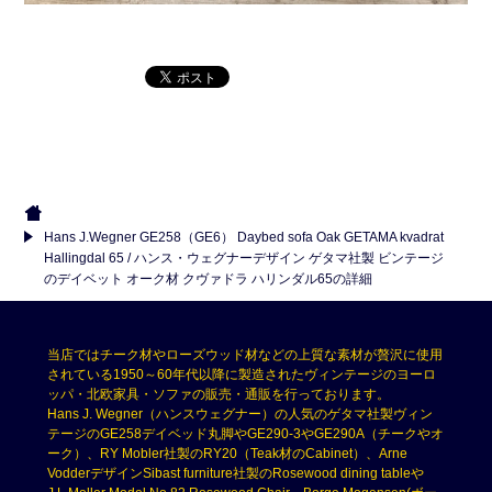
Hans J.Wegner GE258（GE6） Daybed sofa Oak GETAMA kvadrat
Hallingdal 65 / ハンス・ウェグナーデザイン ゲタマ社製 ビンテージ
のデイベット オーク材 クヴァドラ ハリンダル65の詳細
当店ではチーク材やローズウッド材などの上質な素材が贅沢に使用
されている1950～60年代以降に製造されたヴィンテージのヨーロ
ッパ・北欧家具・ソファの販売・通販を行っております。
Hans J. Wegner（ハンスウェグナー）の人気のゲタマ社製ヴィン
テージのGE258デイベッド丸脚やGE290-3やGE290A（チークやオ
ーク）、RY Mobler社製のRY20（Teak材のCabinet）、Arne
VodderデザインSibast furniture社製のRosewood dining tableや