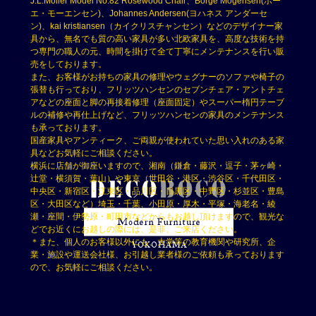
J.L.Moller Model No.82 Rosewood Chair、Borge Mogensen(ボー
エ・モーエンセン)、Johannes Andersen(ヨハネス アンダーセ
ン)、kai kristiansen（カイクリスチャンセン）などのデザイナー家
具から、無名でも質の高い家具が多い北欧家具を、高度な技術を持
つ専門の職人の元、時間を掛けて全て丁寧にメンテナンスを行い販
売をしております。
また、お客様がお持ちの家具の修理やウェグナーのソファや椅子の
張替も行っており、フリッツハンセンのセブンチェア・アントチェ
アなどの座面と脚の再接着修理（座面固定）やスーパー楕円テーブ
ルの補修や再仕上げなど、フリッツハンセンの家具のメンテナンス
も承っております。
国産家具やアンティーク、ご両親が使われていた思い入れのある家
具などお気軽にご相談ください。
横浜に店舗が御座いますので、湘南（鎌倉・藤沢・逗子・茅ヶ崎・
辻堂・横須賀・葉山）や東京（世田谷・港区・渋谷区・千代田区・
中央区・新宿区・江東区・品川区・目黒区・中野区・杉並区・豊島
区・大田区など）埼玉・千葉、小田原・厚木・平塚・海老名・綾
瀬・座間・伊勢原・町田市などからもお越し頂けますので、観光な
どでお近くにお越しの際には、是非、ご来店ください。
＊また、個人のお客様以外にも、大学等の教育機関や研究所、企
業・施設や運送会社様、お引越し業者様のご依頼も承っております
ので、お気軽にご相談ください。