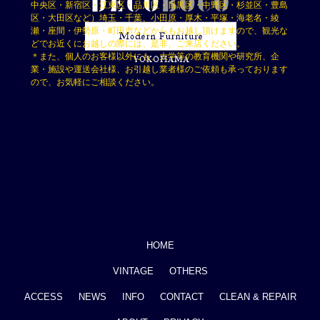
中央区・新宿区・江東区・品川区・目黒区・中野区・杉並区・豊島
区・大田区など）埼玉・千葉、小田原・厚木・平塚・海老名・綾
瀬・座間・伊勢原・町田市などからもお越し頂けますので、観光な
どでお近くにお越しの際には、是非、ご来店ください。
＊また、個人のお客様以外にも、大学等の教育機関や研究所、企
業・施設や運送会社様、お引越し業者様のご依頼も承っております
ので、お気軽にご相談ください。
HOME
VINTAGE
OTHERS
ACCESS
NEWS
INFO
CONTACT
CLEAN & REPAIR