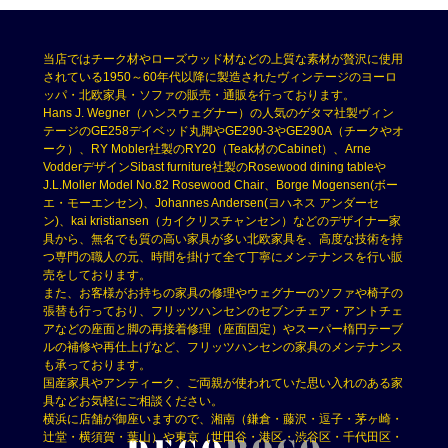
当店ではチーク材やローズウッド材などの上質な素材が贅沢に使用
されている1950～60年代以降に製造されたヴィンテージのヨーロ
ッパ・北欧家具・ソファの販売・通販を行っております。
Hans J. Wegner（ハンスウェグナー）の人気のゲタマ社製ヴィン
テージのGE258デイベッド丸脚やGE290-3やGE290A（チークやオ
ーク）、RY Mobler社製のRY20（Teak材のCabinet）、Arne
VodderデザインSibast furniture社製のRosewood dining tableや
J.L.Moller Model No.82 Rosewood Chair、Borge Mogensen(ボー
エ・モーエンセン)、Johannes Andersen(ヨハネス アンダーセ
ン)、kai kristiansen（カイクリスチャンセン）などのデザイナー家
具から、無名でも質の高い家具が多い北欧家具を、高度な技術を持
つ専門の職人の元、時間を掛けて全て丁寧にメンテナンスを行い販
売をしております。
また、お客様がお持ちの家具の修理やウェグナーのソファや椅子の
張替も行っており、フリッツハンセンのセブンチェア・アントチェ
アなどの座面と脚の再接着修理（座面固定）やスーパー楕円テーブ
ルの補修や再仕上げなど、フリッツハンセンの家具のメンテナンス
も承っております。
国産家具やアンティーク、ご両親が使われていた思い入れのある家
具などお気軽にご相談ください。
横浜に店舗が御座いますので、湘南（鎌倉・藤沢・逗子・茅ヶ崎・
辻堂・横須賀・葉山）や東京（世田谷・港区・渋谷区・千代田区・