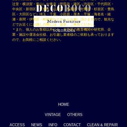
辻堂・横須賀・葉山）や東京（世田谷・港区・渋谷区・千代田区・
中央区・新宿区・江東区・品川区・目黒区・中野区・杉並区・豊島
区・大田区など）埼玉・千葉、小田原・厚木・平塚・海老名・綾
瀬・座間・伊勢原・町田市などからもお越し頂けますので、観光な
どでお近くにお越しの際には、是非、ご来店ください。
＊また、個人のお客様以外にも、大学等の教育機関や研究所、企
業・施設や運送会社様、お引越し業者様のご依頼も承っております
ので、お気軽にご相談ください。
HOME
VINTAGE
OTHERS
ACCESS
NEWS
INFO
CONTACT
CLEAN & REPAIR