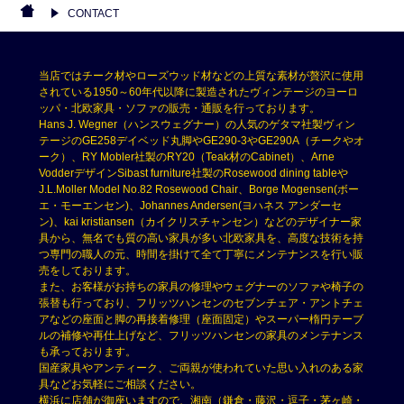
CONTACT
当店ではチーク材やローズウッド材などの上質な素材が贅沢に使用
されている1950～60年代以降に製造されたヴィンテージのヨーロ
ッパ・北欧家具・ソファの販売・通販を行っております。
Hans J. Wegner（ハンスウェグナー）の人気のゲタマ社製ヴィン
テージのGE258デイベッド丸脚やGE290-3やGE290A（チークやオ
ーク）、RY Mobler社製のRY20（Teak材のCabinet）、Arne
VodderデザインSibast furniture社製のRosewood dining tableや
J.L.Moller Model No.82 Rosewood Chair、Borge Mogensen(ボー
エ・モーエンセン)、Johannes Andersen(ヨハネス アンダーセ
ン)、kai kristiansen（カイクリスチャンセン）などのデザイナー家
具から、無名でも質の高い家具が多い北欧家具を、高度な技術を持
つ専門の職人の元、時間を掛けて全て丁寧にメンテナンスを行い販
売をしております。
また、お客様がお持ちの家具の修理やウェグナーのソファや椅子の
張替も行っており、フリッツハンセンのセブンチェア・アントチェ
アなどの座面と脚の再接着修理（座面固定）やスーパー楕円テーブ
ルの補修や再仕上げなど、フリッツハンセンの家具のメンテナンス
も承っております。
国産家具やアンティーク、ご両親が使われていた思い入れのある家
具などお気軽にご相談ください。
横浜に店舗が御座いますので、湘南（鎌倉・藤沢・逗子・茅ヶ崎・