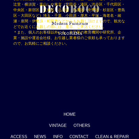
辻堂・横須賀・葉山）や東京（世田谷・港区・渋谷区・千代田区・
中央区・新宿区・江東区・品川区・目黒区・中野区・杉並区・豊島
区・大田区など）埼玉・千葉、小田原・厚木・平塚・海老名・綾
瀬・座間・伊勢原・町田市などからもお越し頂けますので、観光な
どでお近くにお越しの際には、是非、ご来店ください。
＊また、個人のお客様以外にも、大学等の教育機関や研究所、企
業・施設や運送会社様、お引越し業者様のご依頼も承っております
ので、お気軽にご相談ください。
HOME
VINTAGE
OTHERS
ACCESS
NEWS
INFO
CONTACT
CLEAN & REPAIR