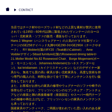
CONTACT
当店ではチーク材やローズウッド材などの上質な素材が贅沢に使用
されている1950～60年代以降に製造されたヴィンテージのヨーロ
ッパ・北欧家具・ソファの販売・通販を行っております。
Hans J. Wegner（ハンスウェグナー）の人気のゲタマ社製ヴィン
テージのGE258デイベッド丸脚やGE290-3やGE290A（チークやオ
ーク）、RY Mobler社製のRY20（Teak材のCabinet）、Arne
VodderデザインSibast furniture社製のRosewood dining tableや
J.L.Moller Model No.82 Rosewood Chair、Borge Mogensen(ボー
エ・モーエンセン)、Johannes Andersen(ヨハネス アンダーセ
ン)、kai kristiansen（カイクリスチャンセン）などのデザイナー家
具から、無名でも質の高い家具が多い北欧家具を、高度な技術を持
つ専門の職人の元、時間を掛けて全て丁寧にメンテナンスを行い販
売をしております。
また、お客様がお持ちの家具の修理やウェグナーのソファや椅子の
張替も行っており、フリッツハンセンのセブンチェア・アントチェ
アなどの座面と脚の再接着修理（座面固定）やスーパー楕円テーブ
ルの補修や再仕上げなど、フリッツハンセンの家具のメンテナンス
も承っております。
国産家具やアンティーク、ご両親が使われていた思い入れのある家