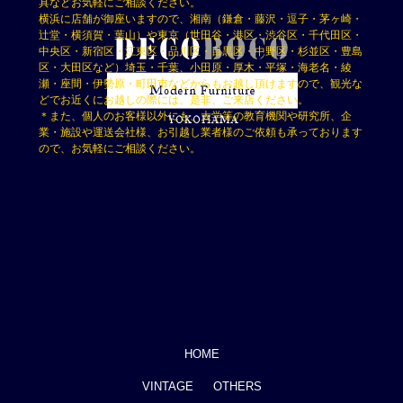
具などお気軽にご相談ください。
横浜に店舗が御座いますので、湘南（鎌倉・藤沢・逗子・茅ヶ崎・
辻堂・横須賀・葉山）や東京（世田谷・港区・渋谷区・千代田区・
中央区・新宿区・江東区・品川区・目黒区・中野区・杉並区・豊島
区・大田区など）埼玉・千葉、小田原・厚木・平塚・海老名・綾
瀬・座間・伊勢原・町田市などからもお越し頂けますので、観光な
どでお近くにお越しの際には、是非、ご来店ください。
＊また、個人のお客様以外にも、大学等の教育機関や研究所、企
業・施設や運送会社様、お引越し業者様のご依頼も承っております
ので、お気軽にご相談ください。
HOME
VINTAGE
OTHERS