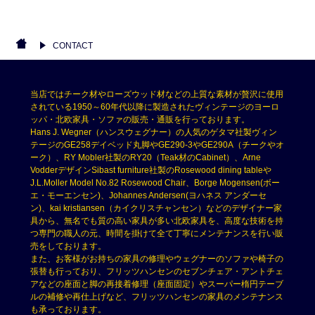
CONTACT
当店ではチーク材やローズウッド材などの上質な素材が贅沢に使用
されている1950～60年代以降に製造されたヴィンテージのヨーロ
ッパ・北欧家具・ソファの販売・通販を行っております。
Hans J. Wegner（ハンスウェグナー）の人気のゲタマ社製ヴィン
テージのGE258デイベッド丸脚やGE290-3やGE290A（チークやオ
ーク）、RY Mobler社製のRY20（Teak材のCabinet）、Arne
VodderデザインSibast furniture社製のRosewood dining tableや
J.L.Moller Model No.82 Rosewood Chair、Borge Mogensen(ボー
エ・モーエンセン)、Johannes Andersen(ヨハネス アンダーセ
ン)、kai kristiansen（カイクリスチャンセン）などのデザイナー家
具から、無名でも質の高い家具が多い北欧家具を、高度な技術を持
つ専門の職人の元、時間を掛けて全て丁寧にメンテナンスを行い販
売をしております。
また、お客様がお持ちの家具の修理やウェグナーのソファや椅子の
張替も行っており、フリッツハンセンのセブンチェア・アントチェ
アなどの座面と脚の再接着修理（座面固定）やスーパー楕円テーブ
ルの補修や再仕上げなど、フリッツハンセンの家具のメンテナンス
も承っております。