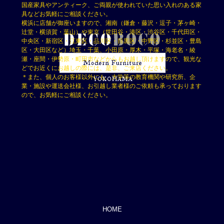
国産家具やアンティーク、ご両親が使われていた思い入れのある家
具などお気軽にご相談ください。
横浜に店舗が御座いますので、湘南（鎌倉・藤沢・逗子・茅ヶ崎・
辻堂・横須賀・葉山）や東京（世田谷・港区・渋谷区・千代田区・
中央区・新宿区・江東区・品川区・目黒区・中野区・杉並区・豊島
区・大田区など）埼玉・千葉、小田原・厚木・平塚・海老名・綾
瀬・座間・伊勢原・町田市などからもお越し頂けますので、観光な
どでお近くにお越しの際には、是非、ご来店ください。
＊また、個人のお客様以外にも、大学等の教育機関や研究所、企
業・施設や運送会社様、お引越し業者様のご依頼も承っております
ので、お気軽にご相談ください。
HOME