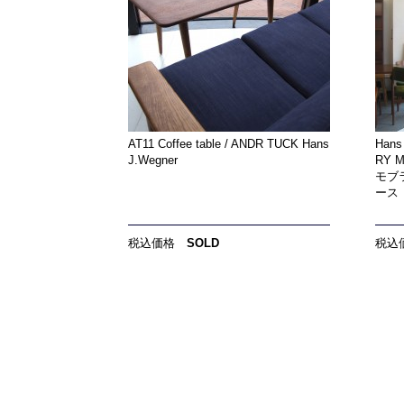
AT11 Coffee table / ANDR TUCK Hans
Hans
J.Wegner
RY 
モブ
ース
税込価格
SOLD
税込