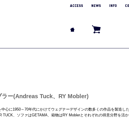
ndreas Tuck、RY Mobler)
erは箱物を中心に1950～70年代にかけてウェグナーデザインの数多くの作品を製造
NDR TUCK、ソファはGETAMA、箱物はRY Moblerとそれぞれの得意分野を