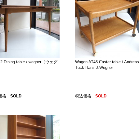
12 Dining table / wegner（ウェグ
Wagon AT45 Caster table / Andreas
）
Tuck Hans J.Wegner
価格
SOLD
税込価格
SOLD